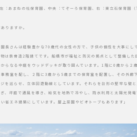
左︓あまねの杜保育園、中央︓てぞーろ保育園、右︓東⽴⽯保育園（
がありますか。
の園長さんは経験豊かな70歳代の女性の方で、子供の個性を大事にし
建物は鉄骨造2階建てです。船橋市が福祉と防災の拠点として整備した
場からなる中庭をウッドデッキが取り囲んでいます。1階に0歳から２
、事務室を配し、２階に3歳から5歳までの保育室を配置し、その外廊
ッジを巡らせ、立体回遊動線としています。それらを台形の堅牢な壁と
防ぎ、坪庭で通風を導き、給気を地熱で冷やし、雨水利用と太陽光発電
ない省エネ建築にしています。屋上菜園やビオトーブもあります」