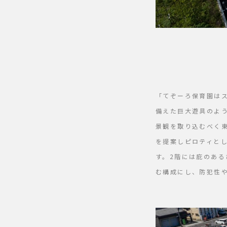
「てぞーろ保育園は
備えた巨大遊具のよ
景観を取り込むべく
を提案しピロティと
す。2階には庇のあ
む構成にし、防犯性