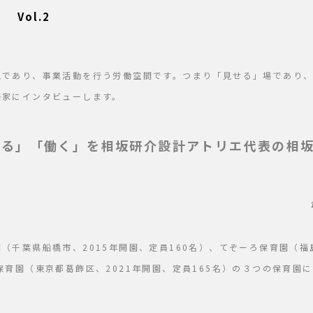
 Vol.2
現であり、事業活動を行う労働空間です。つまり「見せる」場であり、
築家にインタビューします。
せる」「働く」を相坂研介設計アトリエ代表の相
（千葉県船橋市、2015年開園、定員160名）、てぞーろ保育園（福島
保育園（東京都葛飾区、2021年開園、定員165名）の３つの保育園