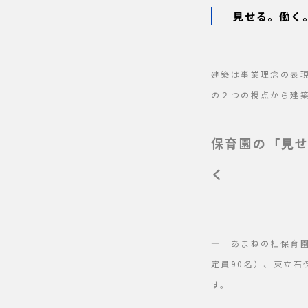
見せる。働く。
建築は事業理念の表
の２つの視点から建
保育園の「見
く
― あまねの杜保育園
定員90名）、東立石
す。