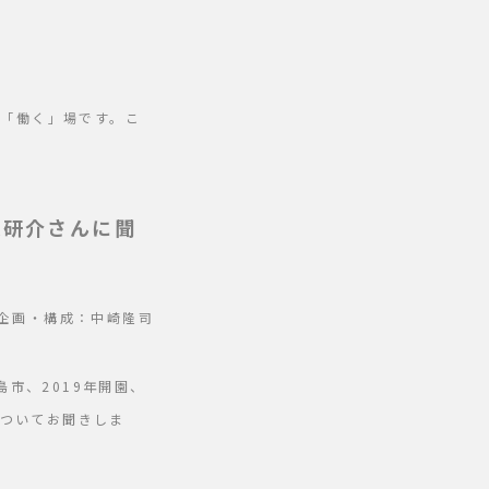
「働く」場です。こ
坂研介さんに聞
企画・構成：中崎隆司
市、2019年開園、
についてお聞きしま