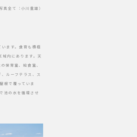
写真全て︓⼩川重雄）
ています。食育も積極
区域内にあります。天
歳の保育室、給食室、
下、ルーフテラス、ス
屋根で覆っていま
で池の水を循環させ