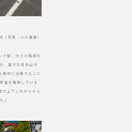
構成（写真︓小川重雄）
ング壁、大小の階段を
き、雄大な信夫山の
を敷地に合筆すること
育室を確保していま
壁が上下しながらから
した」