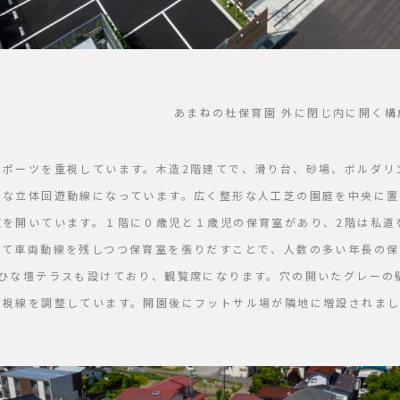
あまねの杜保育園 外に閉じ内に開く
スポーツを重視しています。木造2階建てで、滑り台、砂場、ボルダリ
うな立体回遊動線になっています。広く整形な人工芝の園庭を中央に置
東を開いています。１階に０歳児と１歳児の保育室があり、2階は私道
して車両動線を残しつつ保育室を張りだすことで、人数の多い年長の保
るひな壇テラスも設けており、観覧席になります。穴の開いたグレーの
や視線を調整しています。開園後にフットサル場が隣地に増設されま