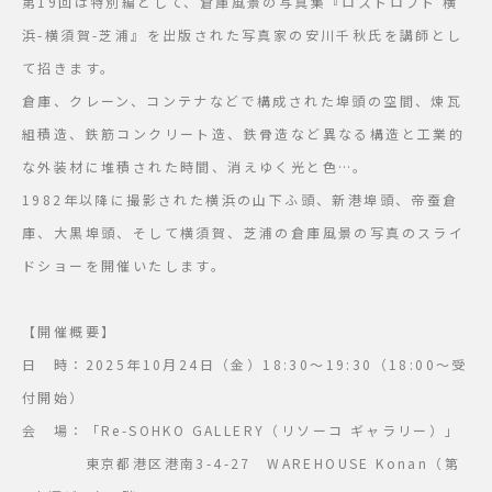
第19回は特別編として、倉庫風景の写真集『ロストロフト 横
浜-横須賀-芝浦』を出版された写真家の安川千秋氏を講師とし
て招きます。
倉庫、クレーン、コンテナなどで構成された埠頭の空間、煉瓦
組積造、鉄筋コンクリート造、鉄骨造など異なる構造と工業的
な外装材に堆積された時間、消えゆく光と色…。
1982年以降に撮影された横浜の山下ふ頭、新港埠頭、帝蚕倉
庫、大黒埠頭、そして横須賀、芝浦の倉庫風景の写真のスライ
ドショーを開催いたします。
【開催概要】
日 時：2025年10月24日（金）18:30～19:30（18:00～受
付開始）
会 場：「Re-SOHKO GALLERY（リソーコ ギャラリー）」
東京都港区港南3-4-27 WAREHOUSE Konan（第