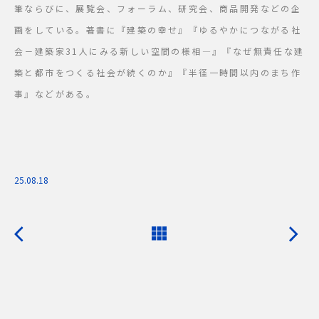
筆ならびに、展覧会、フォーラム、研究会、商品開発などの企
画をしている。著書に『建築の幸せ』『ゆるやかにつながる社
会－建築家31人にみる新しい空間の様相―』『なぜ無責任な建
築と都市をつくる社会が続くのか』『半径一時間以内のまち作
事』などがある。
25.08.18