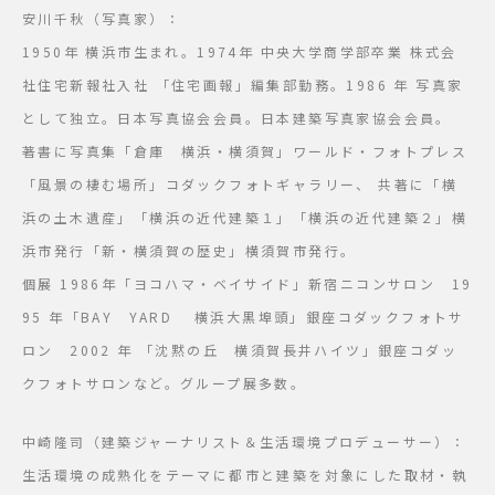
安川千秋（写真家）：
1950年 横浜市生まれ。1974年 中央大学商学部卒業 株式会
社住宅新報社入社 「住宅画報」編集部勤務。1986 年 写真家
として独立。日本写真協会会員。日本建築写真家協会会員。
著書に写真集「倉庫 横浜・横須賀」ワールド・フォトプレス
「風景の棲む場所」コダックフォトギャラリー、 共著に「横
浜の土木遺産」「横浜の近代建築１」「横浜の近代建築２」横
浜市発行「新・横須賀の歴史」横須賀市発行。
個展 1986年「ヨコハマ・ベイサイド」新宿ニコンサロン 19
95 年「BAY YARD 横浜大黒埠頭」銀座コダックフォトサ
ロン 2002 年 「沈黙の丘 横須賀長井ハイツ」銀座コダッ
クフォトサロンなど。グループ展多数。
中崎隆司（建築ジャーナリスト＆生活環境プロデューサー）：
生活環境の成熟化をテーマに都市と建築を対象にした取材・執