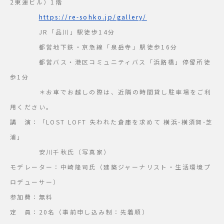
2東運ビル）1階
https://re-sohko.jp/gallery/
JR「品川」駅徒歩14分
都営地下鉄・京急線「泉岳寺」駅徒歩16分
都営バス・港区コミュニティバス「浜路橋」停留所徒
歩1分
＊お車でお越しの際は、近隣の時間貸し駐車場をご利
用ください。
講 演：「LOST LOFT 失われた倉庫を求めて 横浜-横須賀-芝
浦」
安川千秋氏（写真家）
モデレーター：中崎隆司氏（建築ジャーナリスト・生活環境プ
ロデューサー）
参加費：無料
定 員：20名（事前申し込み制：先着順）